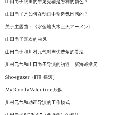
山田尚子眼里的牛尾宪辅是怎样的颜色？
山田尚子是如何在动画中塑造氛围感的？
关于主题曲：《水金地火木土天アーメン》
山田尚子喜欢的曲风
山田尚子和川村元气对声优选角的看法
川村元气和山田尚子导演的初遇：新海诚攒局
Shoegazer（盯鞋摇滚）
My Bloody Valentine 乐队
川村元气和动画导演的工作模式
山田尚子对“温柔”（亚撒西）的看法