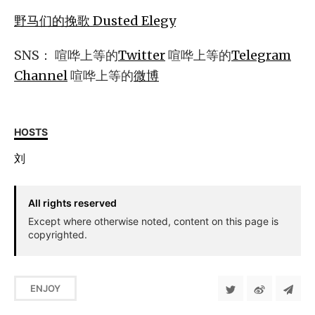
野马们的挽歌 Dusted Elegy
SNS： 喧哗上等的
Twitter
喧哗上等的
Telegram
Channel
喧哗上等的
微博
HOSTS
刘
All rights reserved
Except where otherwise noted, content on this page is
copyrighted.
ENJOY