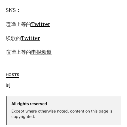
SNS：
喧哗上等的
Twitter
埃歌的
Twitter
喧哗上等的
电报频道
HOSTS
刘
All rights reserved
Except where otherwise noted, content on this page is
copyrighted.