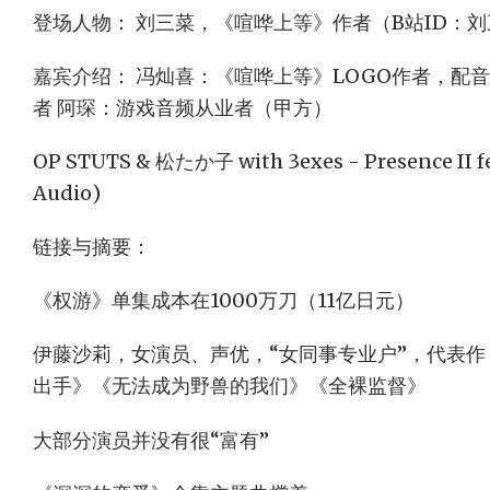
登场人物： 刘三菜，《喧哗上等》作者（B站ID：
嘉宾介绍： 冯灿喜：《喧哗上等》LOGO作者，配
者 阿琛：游戏音频从业者（甲方）
OP STUTS & 松たか子 with 3exes - Presence II f
Audio)
链接与摘要：
《权游》单集成本在1000万刀（11亿日元）
伊藤沙莉，女演员、声优，“女同事专业户”，代表
出手》《无法成为野兽的我们》《全裸监督》
大部分演员并没有很“富有”