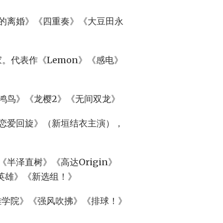
的离婚》《四重奏》《大豆田永
家。代表作《Lemon》《感电》
鸿鸟》《龙樱2》《无间双龙》
恋爱回旋》（新垣结衣主演），
半泽直树》《高达Origin》
政英雄》《新选组！》
英雄学院》《强风吹拂》《排球！》