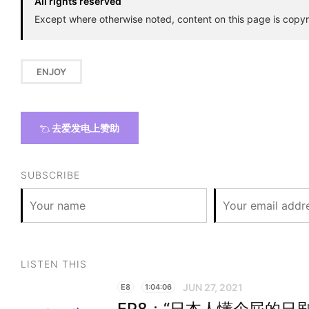
All rights reserved
Except where otherwise noted, content on this page is copyr
ENJOY
去爱发电上赞助
SUBSCRIBE
LISTEN THIS
JUN 27, 2021
E8
1:04:06
EP8：“日本人懂个屁的日