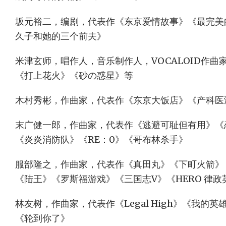
坂元裕二，编剧，代表作《东京爱情故事》《最完美
久子和她的三个前夫》
米津玄师，唱作人，音乐制作人，VOCALOID作曲
《打上花火》《砂の惑星》等
木村秀彬，作曲家，代表作《东京大饭店》《产科医
末广健一郎，作曲家，代表作《逃避可耻但有用》《
《炎炎消防队》《RE：0》《哥布林杀手》
服部隆之，作曲家，代表作《真田丸》《下町火箭》《
《陆王》《罗斯福游戏》《三国志V》《HERO 律
林友树，作曲家，代表作《Legal High》《我的
《轮到你了》